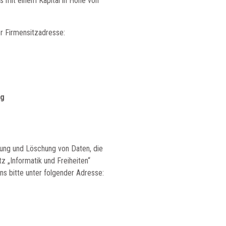
s mit einem Kapital in Höhe von
r Firmensitzadresse:
ag
gung und Löschung von Daten, die
 „Informatik und Freiheiten“
ns bitte unter folgender Adresse: